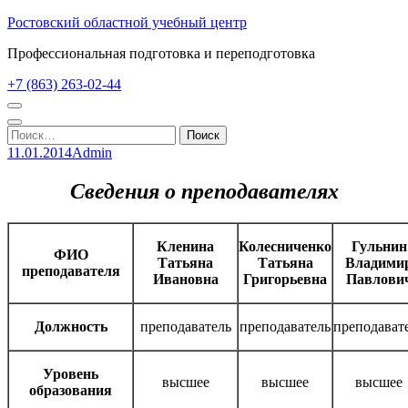
Перейти
Ростовский областной учебный центр
к
Профессиональная подготовка и переподготовка
содержимому
(нажмите
+7 (863) 263-02-44
Enter)
Найти:
11.01.2014
Admin
Сведения о преподавателях
Кленина
Колесниченко
Гульнин
ФИО
Татьяна
Татьяна
Владими
преподавателя
Ивановна
Григорьевна
Павлови
Должность
преподаватель
преподаватель
преподават
Уровень
высшее
высшее
высшее
образования