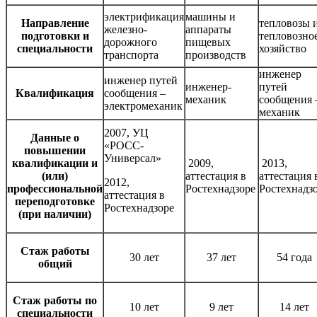
электрификация
машины и
Направление
тепловозы 
железно-
аппараты
подготовки и
тепловозно
дорожного
пищевых
специальности
хозяйство
транспорта
производств
инженер
инженер путей
инженер-
путей
Квалификация
сообщения –
механик
сообщения 
электромеханик
механик
2007, УЦ
Данные о
«РОСС-
повышении
Универсал»
квалификации и
2009,
2013,
(или)
аттестация в
аттестация 
2012,
профессиональной
Ростехнадзоре
Ростехнадз
аттестация в
переподготовке
Ростехнадзоре
(при наличии)
Стаж работы
30 лет
37 лет
54 года
общий
Стаж работы по
10 лет
9 лет
14 лет
специальности