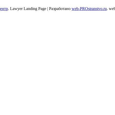
центр
.
Lawyer Landing Page | Разработано
web-PROstranstvo.ru
. we