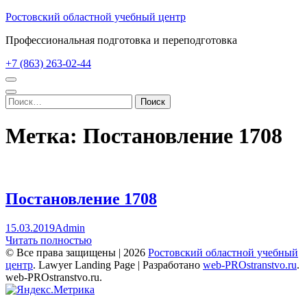
Перейти
Ростовский областной учебный центр
к
Профессиональная подготовка и переподготовка
содержимому
(нажмите
+7 (863) 263-02-44
Enter)
Найти:
Метка:
Постановление 1708
Постановление 1708
15.03.2019
Admin
Читать полностью
© Все права защищены | 2026
Ростовский областной учебный
центр
.
Lawyer Landing Page | Разработано
web-PROstranstvo.ru
.
web-PROstranstvo.ru.