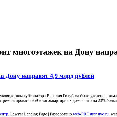
онт многоэтажек на Дону напр
на Дону направят 4,9 млрд рублей
уководством губернатора Василия Голубева было уделено внима
отремонтировано 959 многоквартирных домов, что на 23% больше
центр
.
Lawyer Landing Page | Разработано
web-PROstranstvo.ru
. we