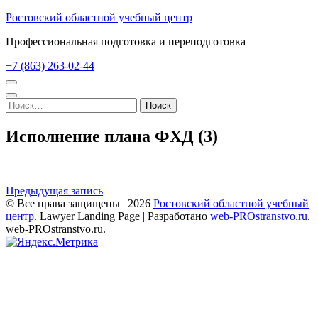
Перейти
Ростовский областной учебный центр
к
Профессиональная подготовка и переподготовка
содержимому
(нажмите
+7 (863) 263-02-44
Enter)
Найти:
Исполнение плана ФХД (3)
Навигация
Предыдущая запись
© Все права защищены | 2026
Ростовский областной учебный
по
центр
.
Lawyer Landing Page | Разработано
web-PROstranstvo.ru
.
записям
web-PROstranstvo.ru.