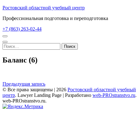
Перейти
Ростовский областной учебный центр
к
Профессиональная подготовка и переподготовка
содержимому
(нажмите
+7 (863) 263-02-44
Enter)
Найти:
Баланс (6)
Навигация
Предыдущая запись
© Все права защищены | 2026
Ростовский областной учебный
по
центр
.
Lawyer Landing Page | Разработано
web-PROstranstvo.ru
.
записям
web-PROstranstvo.ru.