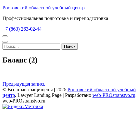
Перейти
Ростовский областной учебный центр
к
Профессиональная подготовка и переподготовка
содержимому
(нажмите
+7 (863) 263-02-44
Enter)
Найти:
Баланс (2)
Навигация
Предыдущая запись
© Все права защищены | 2026
Ростовский областной учебный
по
центр
.
Lawyer Landing Page | Разработано
web-PROstranstvo.ru
.
записям
web-PROstranstvo.ru.