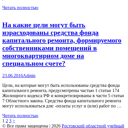
Читать полностью
На какие цели могут быть
израсходованы средства фонда
капитального ремонта, формируемого
собственниками помещений в
многоквартирном доме на
специальном счете?
23.06.2016
Admin
Цели, на которые могут быть использованы средства фонда
капитального ремонта, предусмотрены частью 1 статьи 174
Жилищного кодекса РФ и конкретизированы в части 5 статьи
7 Областного закона. Средства фонда капитального ремонта
могут использоваться для: -оплаты услуг и (или) работ по …
Читать полностью
Пагинация
Страница
Страница
Страница
1
2
3
>
© Все права защищены | 2026
Ростовский областной учебный