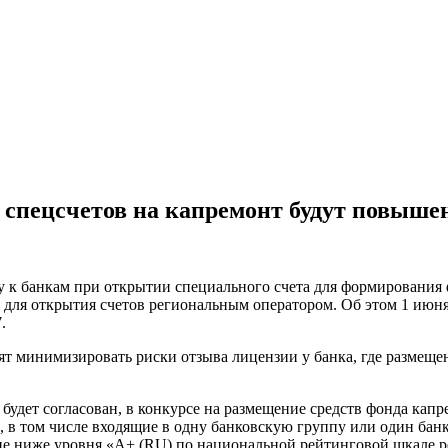
 спецсчетов на капремонт будут повыш
у к банкам при открытии специального счета для формирования 
й для открытия счетов региональным оператором. Об этом 1 ию
.
т минимизировать риски отзыва лицензии у банка, где размеще
будет согласован, в конкурсе на размещение средств фонда кап
в том числе входящие в одну банковскую группу или один банко
е ниже уровня «А+ (RU) по национальной рейтинговой шкале р