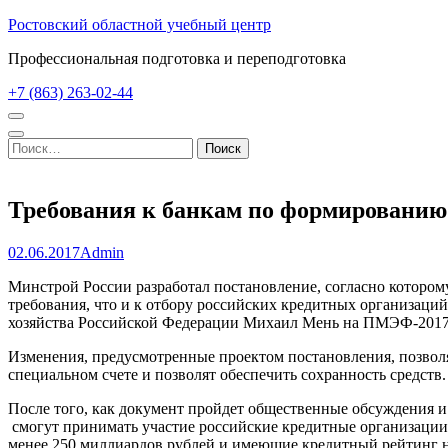
Перейти
Ростовский областной учебный центр
к
Профессиональная подготовка и переподготовка
содержимому
(нажмите
+7 (863) 263-02-44
Enter)
Найти:
Требования к банкам по формированию
02.06.2017
Admin
Минстрой России разработал постановление, согласно котором
требования, что и к отбору российских кредитных организаци
хозяйства Российской Федерации Михаил Мень на ПМЭФ-2017
Изменения, предусмотренные проектом постановления, позволя
специальном счете и позволят обеспечить сохранность средств.
После того, как документ пройдет общественные обсуждения и 
смогут принимать участие российские кредитные организации, 
менее 250 миллиардов рублей и имеющие кредитный рейтинг н