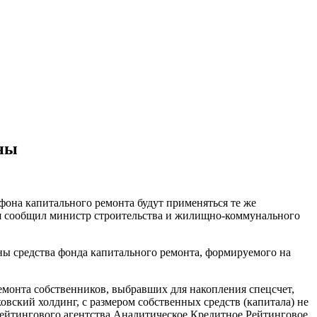
ены
фона капитального ремонта будут применяться те же
ня сообщил министр строительства и жилищно-коммунального
ны средства фонда капитального ремонта, формируемого на
ремонта собственников, выбравших для накопления спецсчет,
вский холдинг, с размером собственных средств (капитала) не
ейтингового агентства Аналитическое Кредитное Рейтинговое