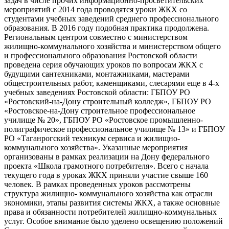
задач в числе прочих информационно-просветительских
мероприятий с 2014 года проводятся уроки ЖКХ со
студентами учебных заведений среднего профессионального
образования. В 2016 году подобная практика продолжена.
Региональным центром совместно с министерством
жилищно-коммунального хозяйства и министерством общего
и профессионального образования Ростовской области
проведена серия обучающих уроков по вопросам ЖКХ с
будущими сантехниками, монтажниками, мастерами
общестроительных работ, каменщиками, слесарями еще в 4-х
учебных заведениях Ростовской области: ГБПОУ РО
«Ростовский-на-Дону строительный колледж», ГБПОУ РО
«Ростовское-на-Дону строительное профессиональное
училище № 20», ГБПОУ РО «Ростовское промышленно-
полиграфическое профессиональное училище № 13» и ГБПОУ
РО «Таганрогский техникум сервиса и жилищно-
коммунального хозяйства». Указанные мероприятия
организованы в рамках реализации на Дону федерального
проекта «Школа грамотного потребителя». Всего с начала
текущего года в уроках ЖКХ приняли участие свыше 160
человек. В рамках проведенных уроков рассмотрены
структура жилищно- коммунального хозяйства как отрасли
экономики, этапы развития системы ЖКХ, а также основные
права и обязанности потребителей жилищно-коммунальных
услуг. Особое внимание было уделено освещению положений