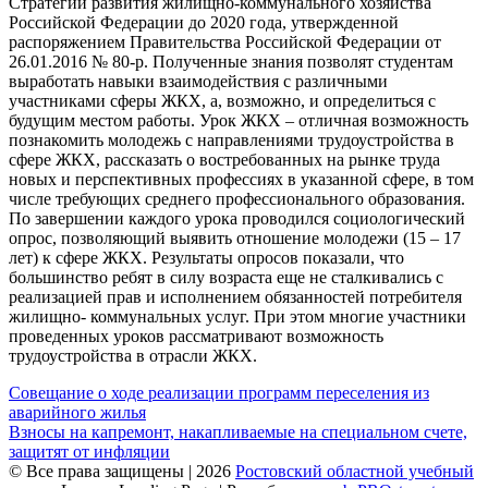
Стратегии развития жилищно-коммунального хозяйства
Российской Федерации до 2020 года, утвержденной
распоряжением Правительства Российской Федерации от
26.01.2016 № 80-р. Полученные знания позволят студентам
выработать навыки взаимодействия с различными
участниками сферы ЖКХ, а, возможно, и определиться с
будущим местом работы. Урок ЖКХ – отличная возможность
познакомить молодежь с направлениями трудоустройства в
сфере ЖКХ, рассказать о востребованных на рынке труда
новых и перспективных профессиях в указанной сфере, в том
числе требующих среднего профессионального образования.
По завершении каждого урока проводился социологический
опрос, позволяющий выявить отношение молодежи (15 – 17
лет) к сфере ЖКХ. Результаты опросов показали, что
большинство ребят в силу возраста еще не сталкивались с
реализацией прав и исполнением обязанностей потребителя
жилищно- коммунальных услуг. При этом многие участники
проведенных уроков рассматривают возможность
трудоустройства в отрасли ЖКХ.
Навигация
Совещание о ходе реализации программ переселения из
аварийного жилья
по
Взносы на капремонт, накапливаемые на специальном счете,
записям
защитят от инфляции
© Все права защищены | 2026
Ростовский областной учебный