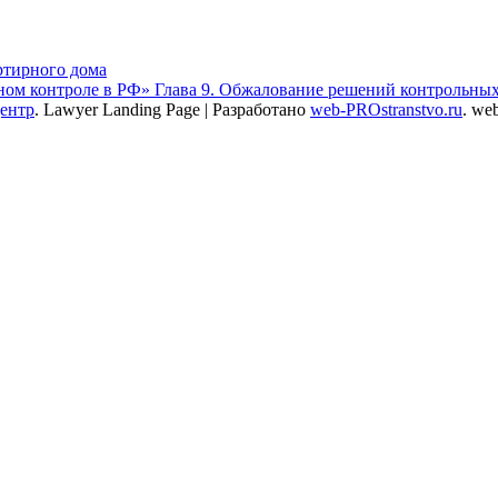
ртирного дома
ом контроле в РФ» Глава 9. Обжалование решений контрольных 
центр
.
Lawyer Landing Page | Разработано
web-PROstranstvo.ru
. we