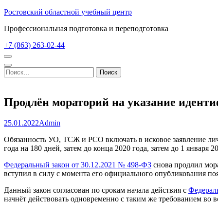
Перейти
Ростовский областной учебный центр
к
Профессиональная подготовка и переподготовка
содержимому
(нажмите
+7 (863) 263-02-44
Enter)
Найти:
Продлён мораторий на указание идент
25.01.2022
Admin
Обязанность УО, ТСЖ и РСО включать в исковое заявление л
года на 180 дней, затем до конца 2020 года, затем до 1 января 20
Федеральный закон от 30.12.2021 № 498-ФЗ
снова продлил мора
вступил в силу с момента его официального опубликования по
Данный закон согласован по срокам начала действия с
Федерал
начнёт действовать одновременно с таким же требованием во в