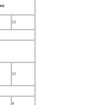
их)
12
12
4