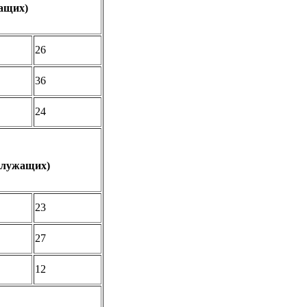
ащих)
26
36
24
служащих)
23
27
12