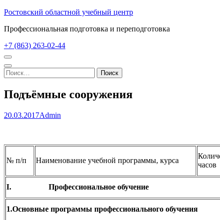
Перейти
Ростовский областной учебный центр
к
Профессиональная подготовка и переподготовка
содержимому
(нажмите
+7 (863) 263-02-44
Enter)
Найти:
Подъёмные сооружения
20.03.2017
Admin
Колич
№ п/п
Наименование учебной программы, курса
часов
I.
Профессиональное обучение
1.Основные программы профессионального обучения