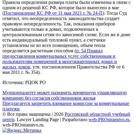
Правила определения размера платы были изменены в связи с
одним из решений КС РФ, которое было вынесено в мае
(
Постановление КС РФ от 31 мая 2021 г. № 24-П
). Тогда Суд
отметил, что неопределенность законодательства создает
правовую неопределенность. Так, показания приборов
учитываются только в домах, подключенных к
централизованным сетям по зависимой схеме. Если же в доме
есть индивидуальный тепловой пункт, а счетчики
установлены не во всех помещениях, объем тепла
определяется расчетным способом (
п. 54 Правил
предоставления коммунальных услуг собственникам и
пользователям помещений в многоквартирных домах и
жилых домов
, утв. постановлением Правительства РФ от 6
мая 2011 г. № 354).
Источник: РЦОК РО
Навигация
Муниципалитет может назначить временную управляющую
компанию без согласия собственников жилья
по
Предлагается запретить взимание комиссии за коммунальные
записям
платежи
© Все права защищены | 2026
Ростовский областной учебный
центр
.
Lawyer Landing Page | Разработано
web-PROstranstvo.ru
.
web-PROstranstvo.ru.