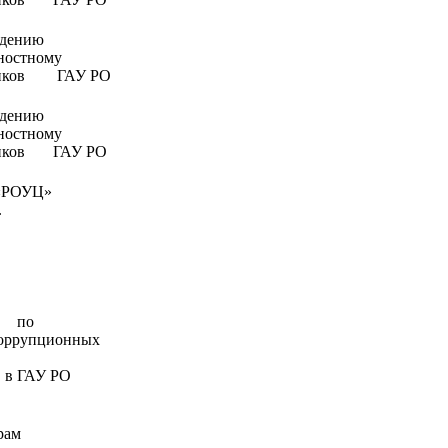
юдению
ностному
тников ГАУ РО
юдению
ностному
ников ГАУ РО
 «РОУЦ»
.
о
оррупционных
 РО
рам