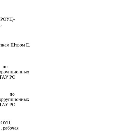
 «РОУЦ»
,
хгалтер
Н.Е.,
упкам Штром Е.
о
оррупционных
 ГАУ РО
о
оррупционных
 ГАУ РО
 РОУЦ
, рабочая