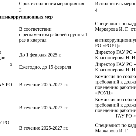
Срок исполнения мероприятия
Исполнитель меро
3
4
 антикоррупционных мер
Специалист по кад
В соответствии
Маркарова И. Г., о
с регламентом рабочей группы 1
з
раз в квартал
антикоррупционну
РО «РОУЦ»
ю
Директор ГАУ РО
До 1 февраля 2025 г.
дов
Красноперова Н. И
ёта о
Директор ГАУ РО
Ежегодно, до 15 февраля
Красноперова Н. И
Комиссия по собл
требований к долж
ГАУ РО
В течение 2025-2027 гг.
поведению работ
«РОУЦ»
Комиссия по собл
требований к долж
В течение 2025-2027 гг.
поведению работн
ГАУ РО «Р
У РО
Специалист по кад
в
В течение 2025-2027 гг.
Маркарова И. Г.