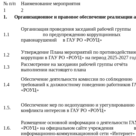
№ п/п
Наименование мероприятия
1
2
1.
Организационное и правовое обеспечение реализации
Организация проведения заседаний рабочей группы
1.1
по предупреждению коррупционных
правонарушений в ГАУ РО «РОУЦ»
Утверждение Плана мероприятий по противодействи
1.2
коррупции в ГАУ РО «РОУЦ» на период 2025-2027 го
Рассмотрение на заседании рабочей группы отч
1.3
выполнении настоящего плана
Обеспечение деятельности комиссии по соблюдению
1.4
требований к должностному поведению работников 
«РОУЦ»
Обеспечение мер по недопущению и урегулированию
1.5.
конфликта интересов в ГАУ РО «РОУЦ»
Размещение основной информации о деятельности ГА
1.6.
«РОУЦ» на официальном сайте учреждения 
информационно-коммуникационной сети «Интернет»