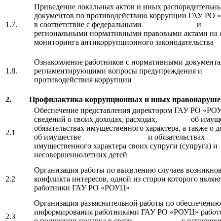
Приведение локальных актов и иных распорядительн
документов по противодействию коррупции ГАУ РО
1.7.
в соответствие с федеральными и
региональными нормативными правовыми актами на 
мониторинга антикоррупционного законодательства
Ознакомление работников с нормативными документа
1.8.
регламентирующими вопросы предупреждения и
противодействия коррупции
2. Профилактика коррупционных и иных правонаруше
Обеспечение представления директором ГАУ РО «РО
сведений о своих доходах, расходах, об имуще
обязательствах имущественного характера, а также о д
2.1
об имуществе и обязательствах
имущественного характера своих супруги (супруга) и
несовершеннолетних детей
Организация работы по выявлению случаев возникно
2.2
конфликта интересов, одной из сторон которого являю
работники ГАУ РО «РОУЦ»
Организация разъяснительной работы по обеспечению
информирования работниками ГАУ РО «РОУЦ» работ
2.3
о получении подарка в связи с исполнени