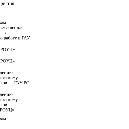
приятия
рам
тветственная
а
ю работу в ГАУ
 «РОУЦ»
.
 «РОУЦ»
.
юдению
ностному
ников ГАУ РО
юдению
ностному
иков
ОУЦ»
рам