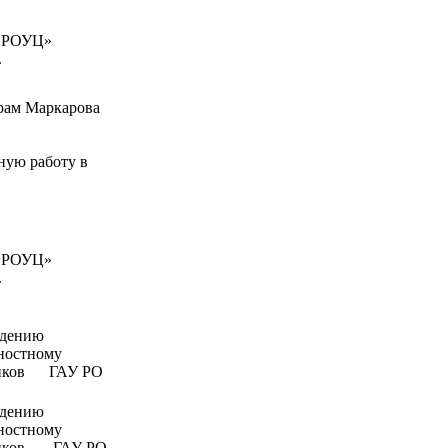
 «РОУЦ»
.
рам Маркарова
венная
ную работу в
 «РОУЦ»
.
юдению
ностному
ников ГАУ РО
юдению
ностному
ников ГАУ РО