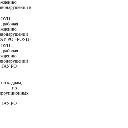
реждению
авонарушений в
 РОУЦ
, рабочая
реждению
авонарушений
 «РОУЦ»
 РОУЦ
, рабочая
реждению
авонарушений
 РО
 кадрам,
ппа по
оррупционных
 РО