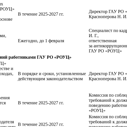
ых
 «РОУЦ»
Директор ГАУ РО
В течение 2025-2027 гг.
Красноперова Н. И
основе
Специалист по кад
ми,
И. Г.,
Ежегодно, до 1 февраля
ответст
за антикоррупцион
ГАУ РО «РОУЦ»
ний работниками ГАУ РО «РОУЦ»
УЦ»
стве и
оходах,
В порядке и сроки, установленные
Директор ГАУ РО
действующим законодательством
Красноперова Н. И
Комиссия по собл
вения
требований к долж
тся
В течение 2025-2027 гг.
поведению работ
«РОУЦ»
Комиссия по собл
одателя
требований к долж
В течение 2025-2027 гг.
ем ими
поведению работ