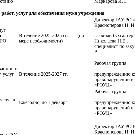
йствию
Маркарова И. Г.
абот, услуг для обеспечения нужд учреждения
Директор ГАУ РО
Красноперова Н. И.
луг
й
В течение 2025-2025 гг. (по
главный бу
 РО
мере необходимости)
Николаева 
специалист по зак
В.
Рабочая группа
ванности
п
, услуг
В течение 2025-2027 гг.
предупреждению к
правонарушений в
«РОУЦ»
Рабочая группа
п
услуг в
Ежегодно, до 1 декабря
предупреждению к
правонарушений в
«РОУЦ»
Директор ГАУ РО
Красноперова Н. И.
иков ГАУ