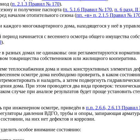
риод (
п. 2.1.3 Правил № 170
).
езону и получение паспорта (
п. 5.1.6 Правил № 170
,
п. 6 разд. 
ед началом отопительного сезона (
пп. «в» п. 2.1.5 Правил № 17
 каждого многоквартирного дома, находящегося у неё в управл
й период начинается с весеннего осмотра общего имущества со
0
).
е в разных домах не одинаковы: они регламентируются нормати
авом товарищества собственников или жилищного кооператива.
теме теплоснабжения дома и иных конструктивных элементах де
 весеннем осмотре дома необходимо проверить, в каком состоян
тремонтировать и наладить, а затем подвергнуть гидравлически
ещения дома. При этом проводятся два вида проверок: техническ
аком случае при анализе результатов будет проще установить ст
ть при инженерном осмотре, приведён в
п.п. 2.6.6, 2.6.13 Правил
регуляторы давления ВДГО, трубы и опоры, запирающая арматур
 состоянии, на них нет дефектов и коррозии.
 уделить особое внимание состоянию: