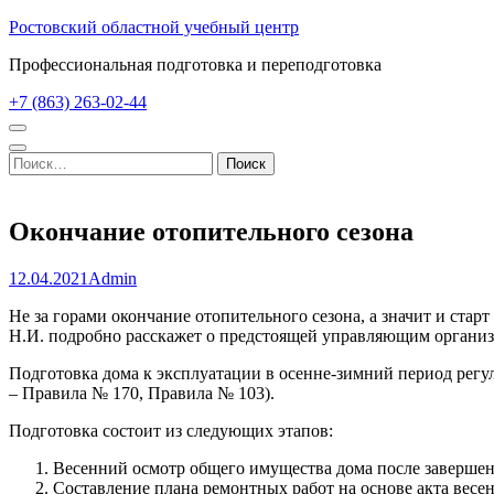
Перейти
Ростовский областной учебный центр
к
Профессиональная подготовка и переподготовка
содержимому
(нажмите
+7 (863) 263-02-44
Enter)
Найти:
Окончание отопительного сезона
12.04.2021
Admin
Не за горами окончание отопительного сезона, а значит и ст
Н.И. подробно расскажет о предстоящей управляющим организ
Подготовка дома к эксплуатации в осенне-зимний период регу
– Правила № 170, Правила № 103).
Подготовка состоит из следующих этапов:
Весенний осмотр общего имущества дома после завершени
Составление плана ремонтных работ на основе акта весен