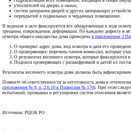
гидроизоляции всех помещений, входящих в общее имущ
утеплителей на дверях и окнах;
систем запирания дверей и других запирающих устройств
перекрытий в подвальных и чердачных помещениях.
В журнале и акте фиксируются все обнаруженные в ходе осмот
трещины, повреждения, деформации. По каждому дефекту в акт
осмотра общего имущества дома приведена
в приложении 3 Пр
О проверке: адрес дома, вид осмотра и дата его проведени
О проверяющих: перечень членов комиссии, которые учас
О результатах весеннего осмотра, которые фиксируются в 
Подписи проверяющих с расшифровкой и датой их поста
Результаты весеннего осмотра дома должны быть зафиксированы
Помните об ответственности за неготовность дома к отопитель
приложения № 9, п. 2.6.10 к Правилам № 170
). При этом следу
испытаний, промывки и регулировки систем отопления являе
Источник: РЦОК РО