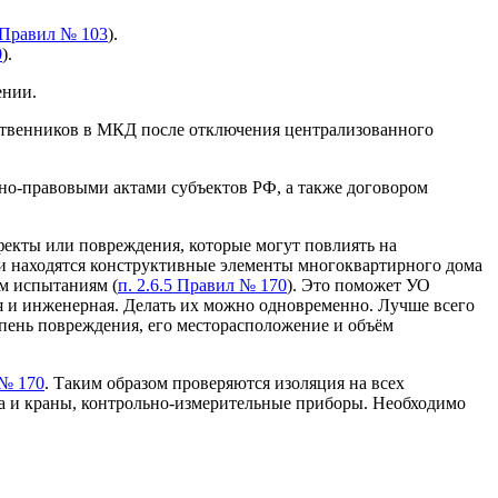
II Правил № 103
).
0
).
ении.
бственников в МКД после отключения централизованного
вно-правовыми актами субъектов РФ, а также договором
фекты или повреждения, которые могут повлиять на
ии находятся конструктивные элементы многоквартирного дома
м испытаниям (
п. 2.6.5 Правил № 170
). Это поможет УО
ая и инженерная. Делать их можно одновременно. Лучше всего
епень повреждения, его месторасположение и объём
 № 170
. Таким образом проверяются изоляция на всех
а и краны, контрольно-измерительные приборы. Необходимо