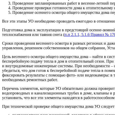
Проведение запланированных работ в весенне-летний пе
Проведение проверки готовности дома к отопительному с
Проведение осеннего осмотра общего имущества дома пер
Все эти этапы УО необходимо проводить ежегодно в отношении
Подготовка дома к эксплуатации в предстоящий осенне-зимни
теплоснабжения или таяния снега (
п.п 2.1.1, 5.1.6 Правил № 17
Сроки проведения весеннего осмотра в разных регионах и даж
управления, решением собственников на общем собрании, Уст
Цель весеннего осмотра общего имущества дома – найти в сис
бесперебойную подачу тепла в дом в отопительный сезон. При
и внутридомовые инженерные системы. При необходимости – о
убедиться, что дом готов к бесперебойной подаче тепла в пом
фиксировать результаты с помощью фото- или видеокамеры: в т
необходимых ремонтных работ.
Перечень элементов, которые УО обязательно должна провери
водопроводных и канализационных трубах в доме, клапаны и 
установить, что все эти элементы находятся в работоспособном
При технической проверке общего имущества дома УО следует