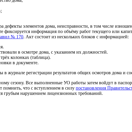
ество дома;
;
ра дефекты элементов дома, неисправности, в том числе изноше
е фиксируется информация по объёму работ текущего или капит
авил № 170
. Акт состоит из нескольких блоков с информацией:
я.
твовали в осмотре дома, с указанием их должностей.
трёх колонках (таблица).
новки в документе.
 в журнале регистрации результатов общих осмотров дома и сос
ному сезону. Все выполненные УО работы затем войдут в паспор
ет помнить, что с вступлением в силу
постановления Правительст
тся грубым нарушением лицензионных требований.