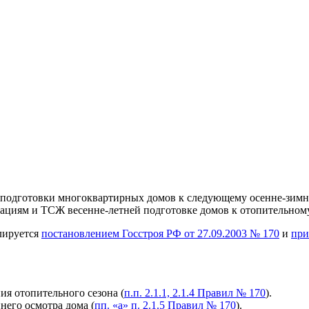
арт подготовки многоквартирных домов к следующему осенне-зи
ациям и ТСЖ весенне-летней подготовке домов к отопительному
лируется
постановлением Госстроя РФ от 27.09.2003 № 170
и
при
я отопительного сезона (
п.п. 2.1.1, 2.1.4 Правил № 170
).
него осмотра дома (
пп. «а» п. 2.1.5 Правил № 170
).