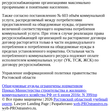
ресурсоснабжающими организациями максимально
прозрачными и понятными населению.
Также согласно постановлению № 603 объём коммунальной
услуги, распределяемый между потребителями
предоставленной на общедомовые нужды, ограничен
величиной соответствующего норматива потребления
коммунальной услуги. При этом в случае реализации права
ресурсоснабжающей организацией на расторжение договора
договор расторгается только в части индивидуального
потребления и потребления на общедомовые нужды в
пределах установленного норматива. Остальная часть
потребленного коммунального ресурса подлежит оплате
исполнителем коммунальных услуг (УК, ТСЖ, ЖСК) по
договору ресурсоснабжения.
Управление информационной политики правительства
Ростовской области
Навигация
Общедомовые нужды ограничены нормативом
Приказ Министерства строительства и жилищно-
по
коммунального хозяйства РФ от 6 июня 2016г. N 399/пр
записям
© Все права защищены | 2026
Ростовский областной учебный
центр
.
Lawyer Landing Page | Разработано
web-PROstranstvo.ru
.
web-PROstranstvo.ru.