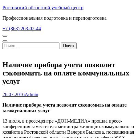
Перейти
Ростовский областной учебный центр
к
Профессиональная подготовка и переподготовка
содержимому
(нажмите
+7 (863) 263-02-44
Enter)
Найти:
Наличие прибора учета позволит
сэкономить на оплате коммунальных
услуг
26.07.2016
Admin
Наличие прибора учета позволит сэкономить на оплате
коммунальных услуг
13 июля, в пресс-центре «ДОН-МЕДИА» прошла пресс-
конференция заместителя министра жилищно-коммунального
хозяйства Ростовской области Валерия Былкова, посвященная
изменениям федерального законодательства в сфере ЖКХ.