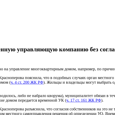
нную управляющую компанию без согла
аво на управление многоквартирным домом, например, по причи
расноперова пояснила, что в подобных случаях орган местного 
омом (
ч. 4 ст. 200 ЖК РФ
). Жильцы и владельцы могут выбрать о
оводилось, либо не набрало кворума), муниципалитет обязан в т
ние домом передается временной УК (
ч. 17 ст. 161 ЖК РФ
).
расноперова разъяснила, что согласия собственников на это н
ом местного самоуправления решения об определении УО. Време