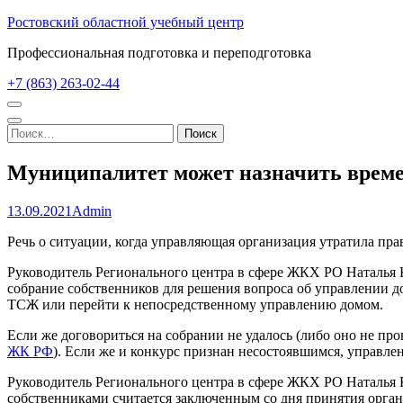
Перейти
Ростовский областной учебный центр
к
Профессиональная подготовка и переподготовка
содержимому
(нажмите
+7 (863) 263-02-44
Enter)
Найти:
Муниципалитет может назначить време
13.09.2021
Admin
Речь о ситуации, когда управляющая организация утратила пр
Руководитель Регионального центра в сфере ЖКХ РО Наталья К
собрание собственников для решения вопроса об управлении д
ТСЖ или перейти к непосредственному управлению домом.
Если же договориться на собрании не удалось (либо оно не пр
ЖК РФ
). Если же и конкурс признан несостоявшимся, управле
Руководитель Регионального центра в сфере ЖКХ РО Наталья К
собственниками считается заключенным со дня принятия орган