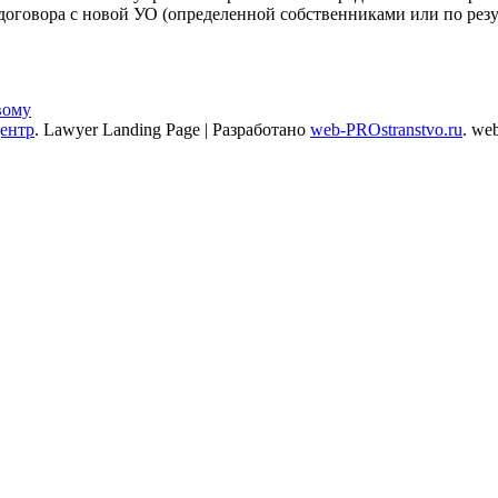
оговора с новой УО (определенной собственниками или по резуль
вому
центр
.
Lawyer Landing Page | Разработано
web-PROstranstvo.ru
. we