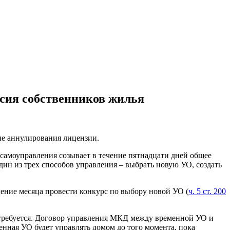
сия собственников жилья
не аннулирования лицензии.
самоуправления созывает в течение пятнадцати дней общее
дин из трех способов управления – выбрать новую УО, создать
ечение месяца провести конкурс по выбору новой УО (
ч. 5 ст. 200
е требуется. Договор управления МКД между временной УО и
нная УО будет управлять домом до того момента, пока