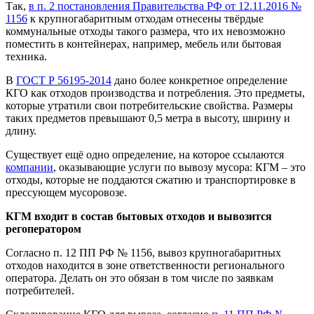
Так,
в п. 2 постановления Правительства РФ от 12.11.2016 №
1156
к крупногабаритным отходам отнесены твёрдые
коммунальные отходы такого размера, что их невозможно
поместить в контейнерах, например, мебель или бытовая
техника.
В
ГОСТ Р 56195-2014
дано более конкретное определение
КГО как отходов производства и потребления. Это предметы,
которые утратили свои потребительские свойства. Размеры
таких предметов превышают 0,5 метра в высоту, ширину и
длину.
Существует ещё одно определение, на которое ссылаются
компании
, оказывающие услуги по вывозу мусора: КГМ – это
отходы, которые не поддаются сжатию и транспортировке в
прессующем мусоровозе.
КГМ входит в состав бытовых отходов и вывозится
регоператором
Согласно п. 12 ПП РФ № 1156, вывоз крупногабаритных
отходов находится в зоне ответственности регионального
оператора. Делать он это обязан в том числе по заявкам
потребителей.