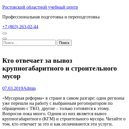
Перейти
Ростовский областной учебный центр
к
Профессиональная подготовка и переподготовка
содержимому
(нажмите
+7 (863) 263-02-44
Enter)
Найти:
Кто отвечает за вывоз
крупногабаритного и строительного
мусор
07.03.2019
Admin
«Мусорная реформа» в стране в самом разгаре: одни регионы
уже перешли на работу с выбранным регоператором по
обращению с ТКО, другие – только готовятся к этому.
Вопросов пока много. Одним из них является вывоз
крупногабаритного (КГМ) и строительного мусора. Читайте о
том, кто отвечает за это и как оплачиваются эти услуги.