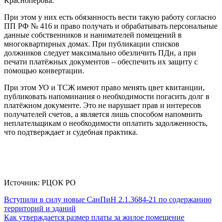
Красноперова.
При этом у них есть обязанность вести такую работу согласно
ПП РФ № 416 и право получать и обрабатывать персональные
данные собственников и нанимателей помещений в
многоквартирных домах. При публикации списков
должников следует максимально обезличить ПДн, а при
печати платёжных документов – обеспечить их защиту с
помощью конвертации.
При этом УО и ТСЖ имеют право менять цвет квитанции,
публиковать напоминания о необходимости погасить долг в
платёжном документе. Это не нарушает прав и интересов
получателей счетов, а является лишь способом напомнить
неплательщикам о необходимости оплатить задолженность,
что подтверждает и судебная практика.
Источник: РЦОК РО
Навигация
Вступили в силу новые СанПиН 2.1.3684-21 по содержанию
территорий и зданий
по
Как утверждается размер платы за жилое помещение