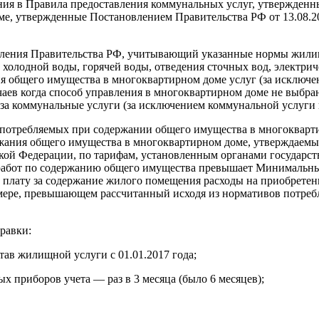
ия в Правила предоставления коммунальных услуг, утвержденны
е, утвержденные Постановлением Правительства РФ от 13.08.2
вления Правительства РФ, учитывающий указанные нормы жилищн
у холодной воды, горячей воды, отведения сточных вод, элект
я общего имущества в многоквартирном доме услуг (за исключ
аев когда способ управления в многоквартирном доме не выбра
 за коммунальные услуги (за исключением коммунальной услуги 
 потребляемых при содержании общего имущества в многокварти
жания общего имущества в многоквартирном доме, утверждаемых
кой Федерации, по тарифам, установленным органами государст
 работ по содержанию общего имущества превышает Минимальны
 плату за содержание жилого помещения расходы на приобретен
мере, превышающем рассчитанный исходя из нормативов потреб
равки:
тав жилищной услуги с 01.01.2017 года;
х приборов учета — раз в 3 месяца (было 6 месяцев);