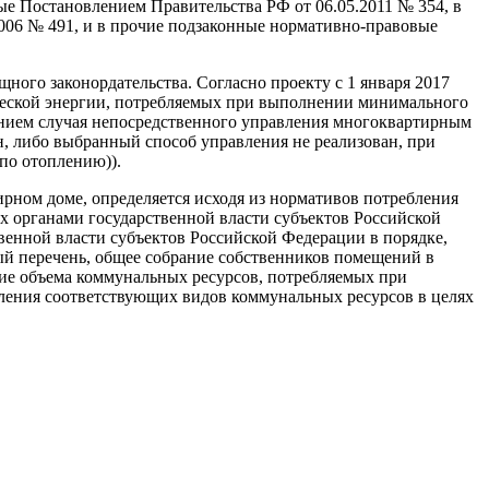
е Постановлением Правительства РФ от 06.05.2011 № 354, в
006 № 491, и в прочие подзаконные нормативно-правовые
ого законордательства. Согласно проекту с 1 января 2017
рической энергии, потребляемых при выполнении минимального
ением случая непосредственного управления многоквартирным
н, либо выбранный способ управления не реализован, при
по отоплению)).
рном доме, определяется исходя из нормативов потребления
 органами государственной власти субъектов Российской
венной власти субъектов Российской Федерации в порядке,
й перечень, общее собрание собственников помещений в
ие объема коммунальных ресурсов, потребляемых при
ления соответствующих видов коммунальных ресурсов в целях