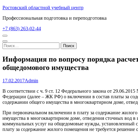
Перейти
Ростовский областной учебный центр
к
Профессиональная подготовка и переподготовка
содержимому
(нажмите
+7 (863) 263-02-44
Enter)
Найти:
Информация по вопросу порядка расче
общедомового имущества
17.02.2017
Admin
В соответствии с ч. 9 ст. 12 Федерального закона от 29.06.201
Федерации (далее – ЖК РФ) о включении в состав платы за со
содержании общего имущества в многоквартирном доме, отведе
При первоначальном включении в плату за содержание жилого 
имущества в многоквартирном доме, отведения сточных вод в
коммунальных услуг на общедомовые нужды, установленный су
плату за содержание жилого помещения не требуется решение