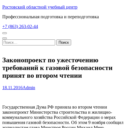
Перейти
Ростовский областной учебный центр
к
Профессиональная подготовка и переподготовка
содержимому
(нажмите
+7 (863) 263-02-44
Enter)
Найти:
Законопроект по ужесточению
требований к газовой безопасности
принят во втором чтении
18.11.2016
Admin
Государственная Дума РФ приняла во втором чтении
законопроект Министерства строительства и жилищно-
коммунального хозяйства Российской Федерации о мерах
повышения газовой безопасности. Об этом 9 ноября сообщил
журналистам глава Минстроя России Михаил Мень.