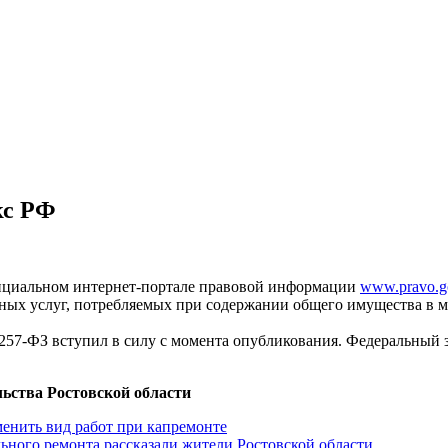
кс РФ
ициальном интернет-портале правовой информации
www.pravo.g
ных услуг, потребляемых при содержании общего имущества в м
57-ФЗ вступил в силу с момента опубликования. Федеральный зак
ьства Ростовской области
енить вид работ при капремонте
ьного ремонта рассказали жители Ростовской области