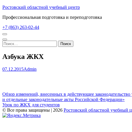
Перейти
Ростовский областной учебный центр
к
Профессиональная подготовка и переподготовка
содержимому
(нажмите
+7 (863) 263-02-44
Enter)
Найти:
Азбука ЖКХ
07.12.2015
Admin
Навигация
Обзор изменений, внесенных в действующее законодательств
и отдельные законодательные акты Российской Федерации»
по
Урок по ЖКХ для студентов
записям
© Все права защищены | 2026
Ростовский областной учебный 